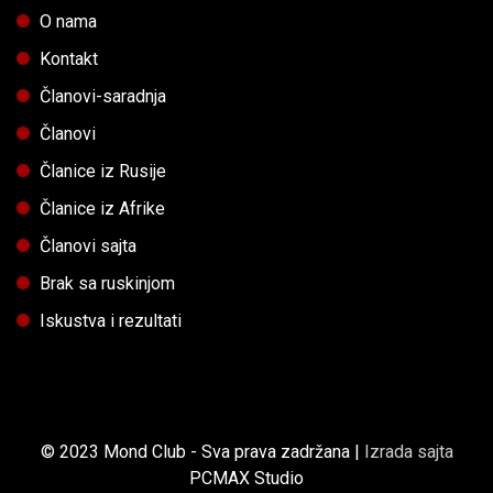
O nama
Kontakt
Članovi-saradnja
Članovi
Članice iz Rusije
Članice iz Afrike
Članovi sajta
Brak sa ruskinjom
Iskustva i rezultati
© 2023 Mond Club - Sva prava zadržana |
Izrada sajta
PCMAX Studio